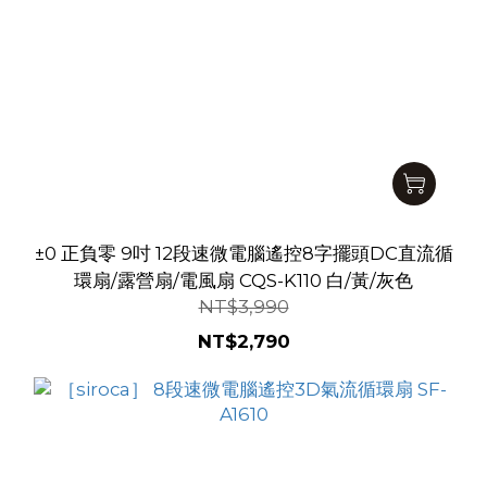
±0 正負零 9吋 12段速微電腦遙控8字擺頭DC直流循
環扇/露營扇/電風扇 CQS-K110 白/黃/灰色
NT$3,990
NT$2,790