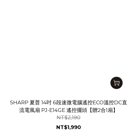
SHARP 夏普 14吋 6段速微電腦遙控ECO溫控DC直
流電風扇 PJ-E14GE 遙控擺頭【贈2合1扇】
NT$2,190
NT$1,990