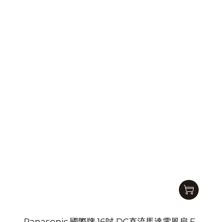
Panasonic 國際牌 16吋 DC直流馬達電風扇 F-