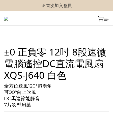
🎉首次加入會員
🎉首次加入會員
🎉即享購物金$300
🎉首次加入會員
±0 正負零 12吋 8段速微
電腦遙控DC直流電風扇
XQS-J640 白色
全方位送風120°超廣角
可90°向上吹風
DC馬達節能靜音
7片羽型扇葉