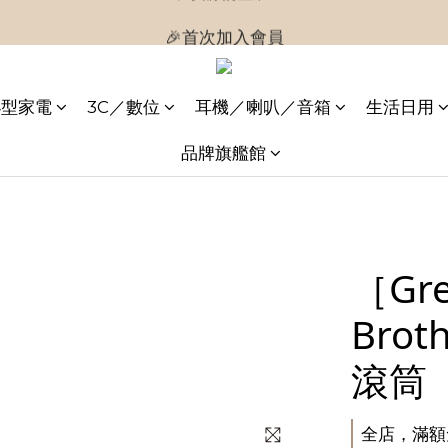
🎉首次加入會員
🎉首次加入會員
🎉即享購物金$300
小型家電
3C／數位
耳機／喇叭／音箱
生活日用
🎉首次加入會員
品牌旗艦館
［Gre
Brot
滾筒
全店，滿額