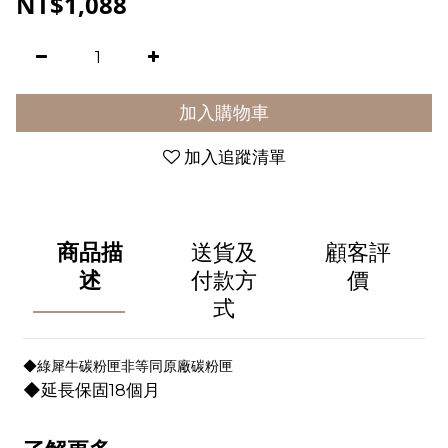
NT$1,088
加入購物車
加入追蹤清單
商品描
送貨及
顧客評
述
付款方
價
式
◆綠犀牛碳粉匣非等同原廠碳粉匣
◆延長保固18個月