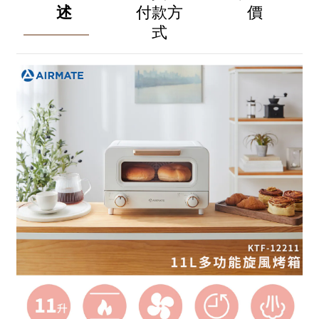
述
付款方
價
式