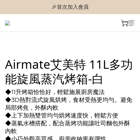
🎉首次加入會員
🎉首次加入會員
🎉即享購物金$300
🎉首次加入會員
Airmate艾美特 11L多功
能旋風蒸汽烤箱-白
◆11升烤箱恰恰好，輕鬆施展廚房魔法
◆3D熱對流式旋風烘烤，食材受熱更均勻。避免
局部烤焦，外酥內軟
◆上下加熱雙管均勻烘烤速度快，輕鬆方便
◆蒸氣水槽搭配，配合蒸烤功能讓吐司麵包外酥
內軟
◆小巧外觀高質感，廚房收納更有彈性