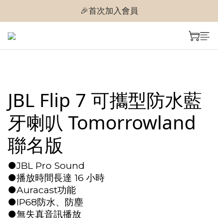
🎉首次加入會員
🎉首次加入會員
🎉即享購物金$300
🎉首次加入會員
JBL Flip 7 可攜型防水藍
牙喇叭 Tomorrowland
聯名版
●JBL Pro Sound
●播放時間長達 16 小時
●Auracast功能
●IP68防水、防塵
●無失真音訊播放