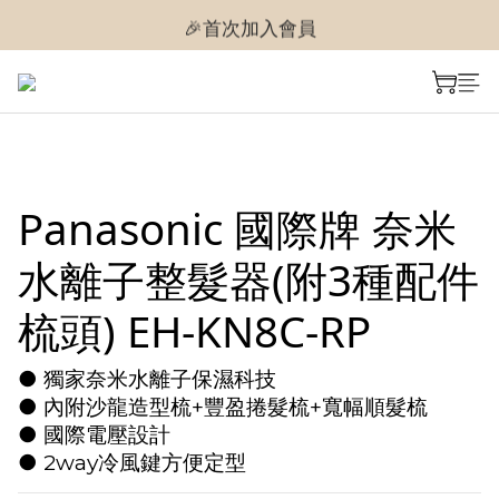
🎉首次加入會員
🎉首次加入會員
🎉即享購物金$300
🎉首次加入會員
Panasonic 國際牌 奈米
水離子整髮器(附3種配件
梳頭) EH-KN8C-RP
● 獨家奈米水離子保濕科技
● 內附沙龍造型梳+豐盈捲髮梳+寬幅順髮梳
● 國際電壓設計
● 2way冷風鍵方便定型