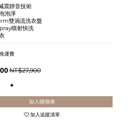
T+減震靜音技術
泡泡淨
Storm雙渦流洗衣盤
Spray噴射快洗
衣
免運費
00
NT$27,900
加入購物車
加入追蹤清單