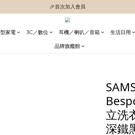
🎉首次加入會員
🎉首次加入會員
🎉即享購物金$300
小型家電
3C／數位
耳機／喇叭／音箱
生活日用
🎉首次加入會員
品牌旗艦館
SAM
Bes
立洗衣
深鐵