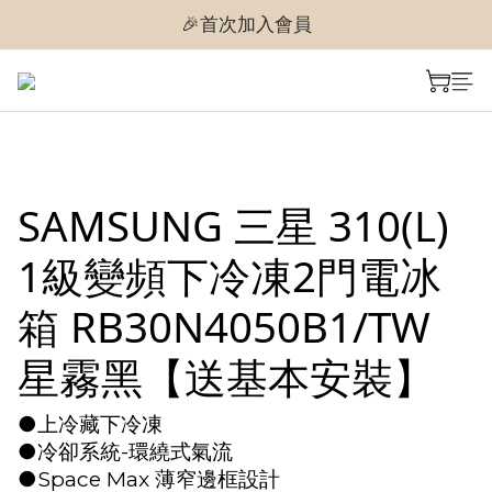
🎉首次加入會員
🎉首次加入會員
🎉即享購物金$300
🎉首次加入會員
SAMSUNG 三星 310(L)
1級變頻下冷凍2門電冰
箱 RB30N4050B1/TW
星霧黑【送基本安裝】
●上冷藏下冷凍
●冷卻系統-環繞式氣流
●Space Max 薄窄邊框設計