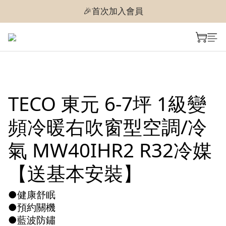
🎉首次加入會員
🎉首次加入會員
🎉即享購物金$300
🎉首次加入會員
TECO 東元 6-7坪 1級變
頻冷暖右吹窗型空調/冷
氣 MW40IHR2 R32冷媒
【送基本安裝】
●健康舒眠
●預約關機
●藍波防鏽