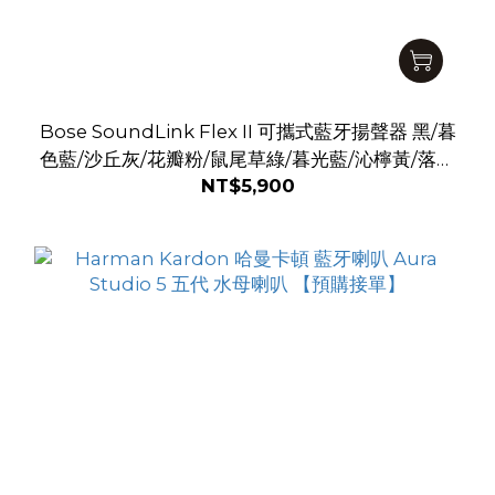
Bose SoundLink Flex II 可攜式藍牙揚聲器 黑/暮
色藍/沙丘灰/花瓣粉/鼠尾草綠/暮光藍/沁檸黃/落日
NT$5,900
暖桃/薄霧灰