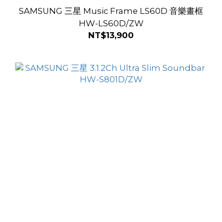
SAMSUNG 三星 Music Frame LS60D 音樂畫框
HW-LS60D/ZW
NT$13,900