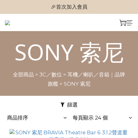
🎉首次加入會員
🎉首次加入會員
🎉即享購物金$300
🎉首次加入會員
SONY 索尼
全部商品
>
3C／數位
>
耳機／喇叭／音箱｜品牌
旗艦
>
SONY 索尼
篩選
商品排序
每頁顯示 24 個