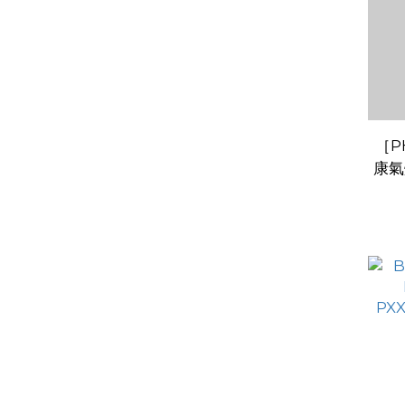
［P
康氣
針 