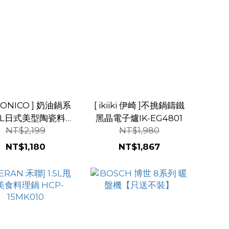
ICONICO ] 奶油鍋系
[ ikiiki 伊崎 ]不挑鍋鑄鐵
.7L日式美型陶瓷料理
黑晶電子爐IK-EG4801
NT$2,199
NT$1,980
鍋 NI-GP932
NT$1,180
NT$1,867