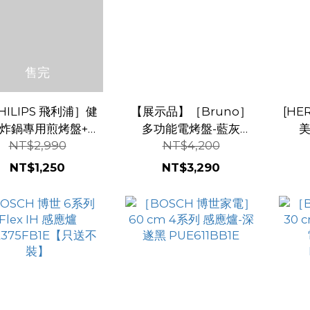
售完
HILIPS 飛利浦］健
【展示品】［Bruno］
[HE
炸鍋專用煎烤盤+串
多功能電烤盤-藍灰
美
NT$2,990
NT$4,200
HD9941『現貨供應
BOE021-BGY
中』
NT$1,250
NT$3,290