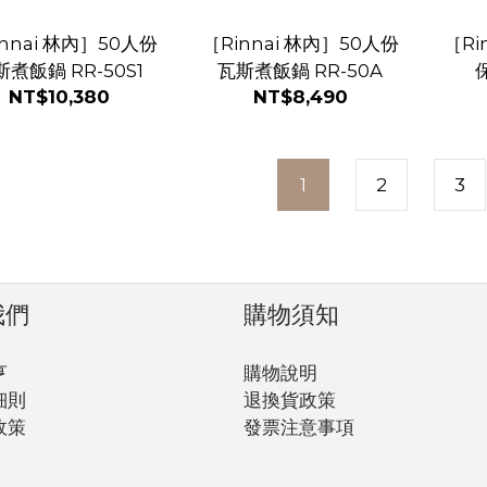
nnai 林內］50人份
［Rinnai 林內］50人份
［Ri
煮飯鍋 RR-50S1
瓦斯煮飯鍋 RR-50A
NT$10,380
NT$8,490
1
2
3
我們
購物須知
亨
購物說明
細則
退換貨政策
政策
發票注意事項