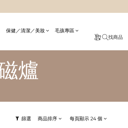
保健／清潔／美妝
毛孩專區
找商品
磁爐
篩選
商品排序
每頁顯示 24 個