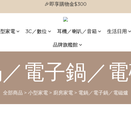
🎉首次加入會員
🎉首次加入會員
小型家電
3C／數位
耳機／喇叭／音箱
生活日用
品牌旗艦館
鍋／電子鍋／電
全部商品
>
小型家電
>
廚房家電
>
電鍋／電子鍋／電磁爐