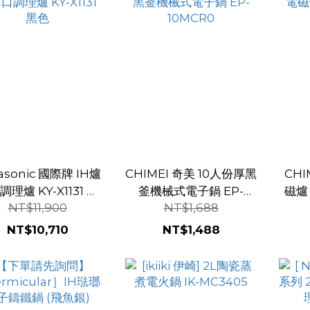
asonic 國際牌 IH爐
CHIMEI 奇美 10人份厚黑
CHI
KY-X1131 黑
釜機械式電子鍋 EP-
磁爐 
NT$11,900
NT$1,688
色
10MCR0
NT$10,710
NT$1,488