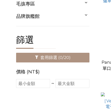
毛孩專區
品牌旗艦館
篩選
套用篩選
(0/20)
Pan
單口調理爐 
價格 (NT$)
~