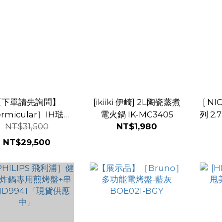
【下單請先詢問】
[ikiiki 伊崎] 2L陶瓷蒸煮
[ N
rmicular］IH琺瑯
電火鍋 IK-MC3405
列 2
NT$31,500
NT$1,980
子鑄鐵鍋 (飛魚銀)
NT$29,500