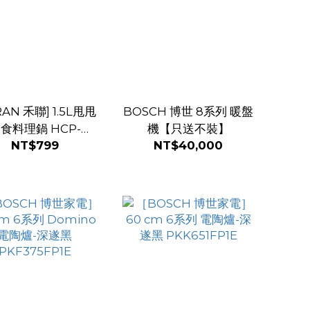
RAN 禾聯] 1.5L甩甩
BOSCH 博世 8系列 暖盤
食料理鍋 HCP-
機【只送不裝】
NT$799
NT$40,000
15MK010