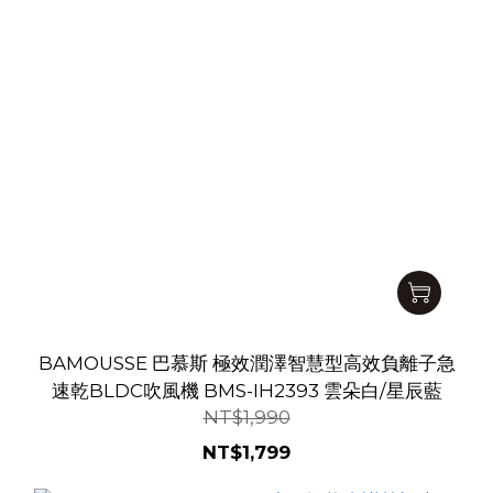
BAMOUSSE 巴慕斯 極效潤澤智慧型高效負離子急
速乾BLDC吹風機 BMS-IH2393 雲朵白/星辰藍
NT$1,990
NT$1,799