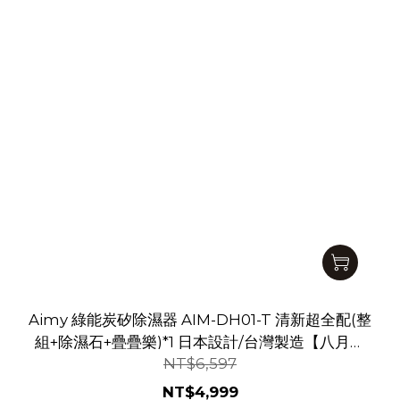
Aimy 綠能炭矽除濕器 AIM-DH01-T 清新超全配(整
組+除濕石+疊疊樂)*1 日本設計/台灣製造【八月底
NT$6,597
出貨】
NT$4,999