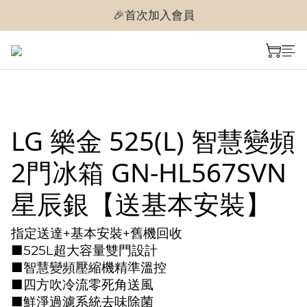
🎉首次加入會員
🎉首次加入會員
🎉即享購物金$300
🎉首次加入會員
LG 樂金 525(L) 智慧變頻
2門冰箱 GN-HL567SVN
星辰銀【送基本安裝】
指定送達+基本安裝+舊機回收
■525L超大容量雙門設計
■智慧變頻壓縮機精準溫控
■四方吹冷流零死角送風
■鮮淨過濾系統去味除菌