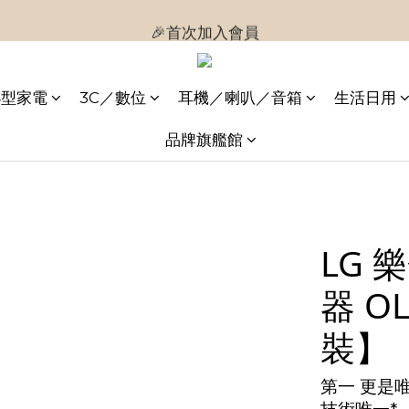
🎉首次加入會員
🎉首次加入會員
🎉即享購物金$300
小型家電
3C／數位
耳機／喇叭／音箱
生活日用
🎉首次加入會員
品牌旗艦館
LG 
器 O
裝】
第一 更是唯一