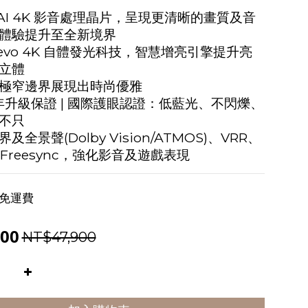
 AI 4K 影音處理晶片，呈現更清晰的畫質及音
體驗提升至全新境界
D evo 4K 自體發光科技，智慧增亮引擎提升亮
立體
極窄邊界展現出時尚優雅
5年升級保證 | 國際護眼認證：低藍光、不閃爍、
不只
全景聲(Dolby Vision/ATMOS)、VRR、
和 Freesync，強化影音及遊戲表現
免運費
00
NT$47,900