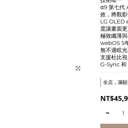
技術唯一*
α9 第七代
效，將觀影
LG OLE
度讓畫面更
極致纖薄與
webOS 
無不適眩光
支援杜比視界及
G-Sync 
全店，滿額
NT$45,9