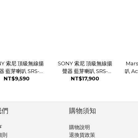
NY 索尼 頂級無線揚
SONY 索尼 頂級無線揚
Mar
器 藍芽喇叭 SRS-
聲器 藍芽喇叭 SRS-
叭 Acton 
NT$9,590
NT$17,900
RA3000 黑/白
RA5000
白
我們
購物須知
亨
購物說明
細則
退換貨政策