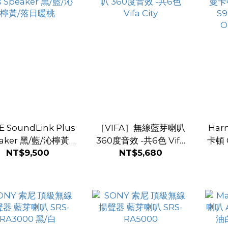
 SoundLink Plus
［VIFA］無線藍芽喇叭
Har
aker 黑/藍/沁檸黃/
360度音效 -共6色 Vifa
卡頓 O
NT$9,500
NT$5,680
落日暖桃
City
可攜