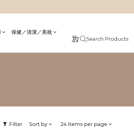
用
保健／清潔／美妝
Search Products
Filter
Sort by
24 Items per page