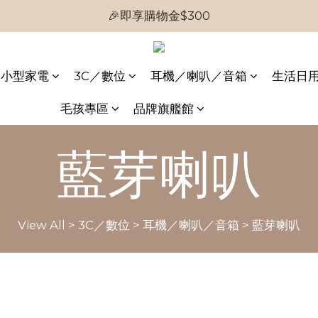
🎉即享購物金$300
🎉首次加入會員
🎉首次加入會員
小型家電
3C／數位
耳機／喇叭／音箱
生活日
毛孩專區
品牌旗艦館
藍芽喇叭
View All
>
3C／數位
>
耳機／喇叭／音箱
>
藍芽喇叭