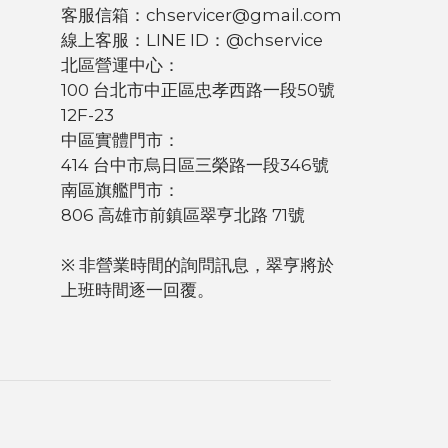
客服信箱：chservicer@gmail.com
線上客服：LINE ID：@chservice
北區營運中心：
100 台北市中正區忠孝西路一段50號
12F-23
中區實體門市：
414 台中市烏日區三榮路一段346號
南區旗艦門市：
806 高雄市前鎮區翠亨北路 71號
※ 非營業時間的詢問訊息，翠亨將於
上班時間逐一回覆。