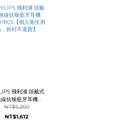
ILIPS 飛利浦 頭戴式
無線抗噪藍牙耳機
NT$5,200
PH805【個人衛生用
品，拆封不退貨】
NT$1,612