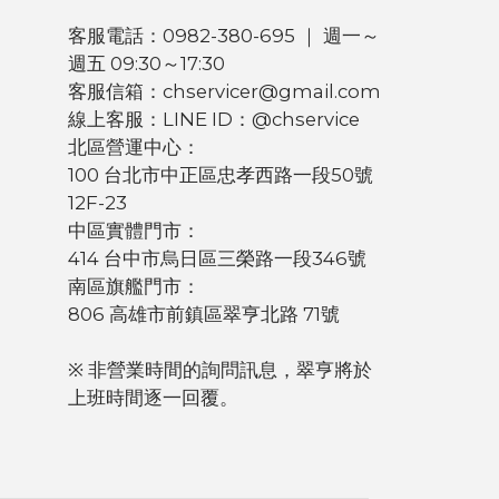
客服電話：0982-380-695 ｜ 週一～
週五 09:30～17:30
客服信箱：chservicer@gmail.com
線上客服：LINE ID：@chservice
北區營運中心：
100 台北市中正區忠孝西路一段50號
12F-23
中區實體門市：
414 台中市烏日區三榮路一段346號
南區旗艦門市：
806 高雄市前鎮區翠亨北路 71號
※ 非營業時間的詢問訊息，翠亨將於
上班時間逐一回覆。