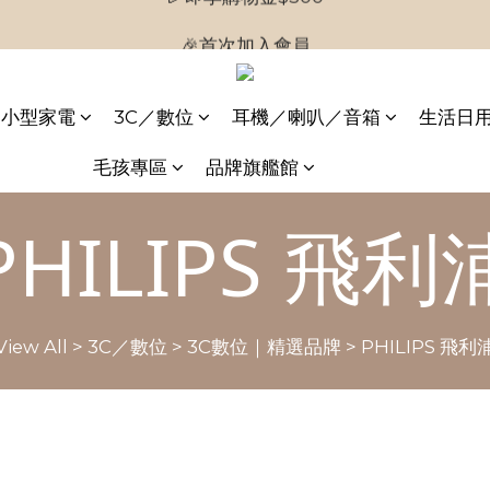
🎉首次加入會員
🎉首次加入會員
小型家電
3C／數位
耳機／喇叭／音箱
生活日
毛孩專區
品牌旗艦館
PHILIPS 飛利
View All
>
3C／數位
>
3C數位｜精選品牌
>
PHILIPS 飛利