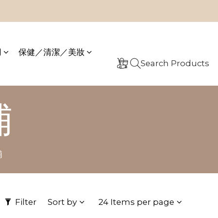
用
保健／清潔／美妝
Search Products
浦
浦
Filter
Sort by
24 Items per page