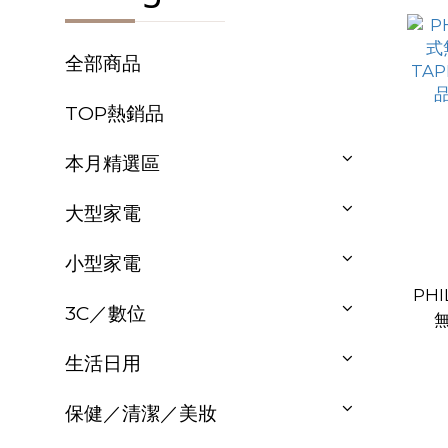
全部商品
TOP熱銷品
本月精選區
大型家電
小型家電
PH
3C／數位
TA
生活日用
保健／清潔／美妝