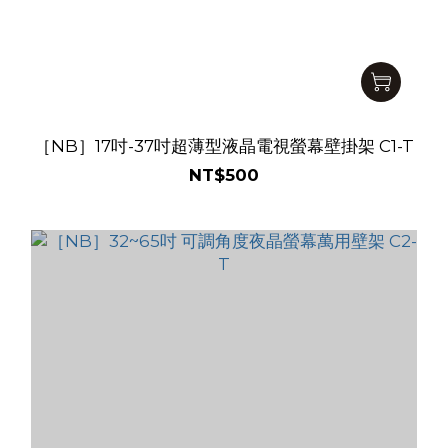
［NB］17吋-37吋超薄型液晶電視螢幕壁掛架 C1-T
NT$500