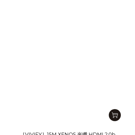
［VIVIFY］15M XENOS 光纖 HDMI 2.0b