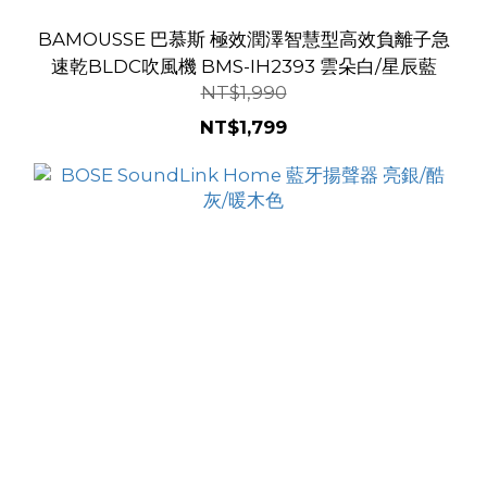
BAMOUSSE 巴慕斯 極效潤澤智慧型高效負離子急
速乾BLDC吹風機 BMS-IH2393 雲朵白/星辰藍
NT$1,990
NT$1,799