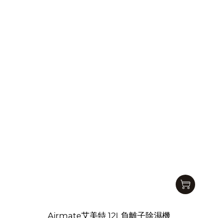
Airmate艾美特 12L負離子除濕機