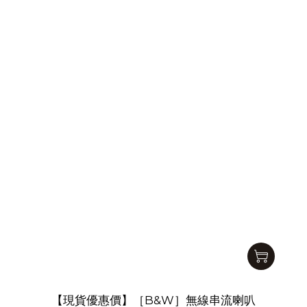
【現貨優惠價】［B&W］無線串流喇叭