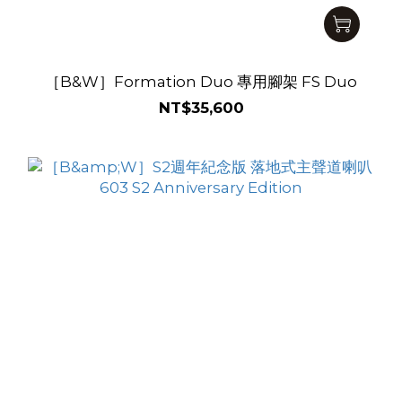
［B&W］Formation Duo 專用腳架 FS Duo
NT$35,600