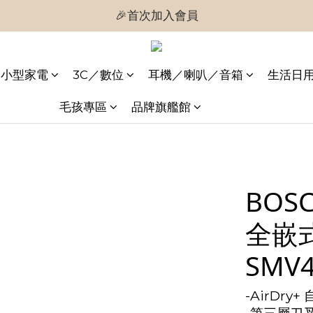
🎉首次加入會員
🎉首次加入會員
🎉即享購物金$300
小型家電
3C／數位
耳機／喇叭／音箱
生活日
🎉首次加入會員
毛孩專區
品牌旗艦館
BOS
全嵌
SMV
-AirDry