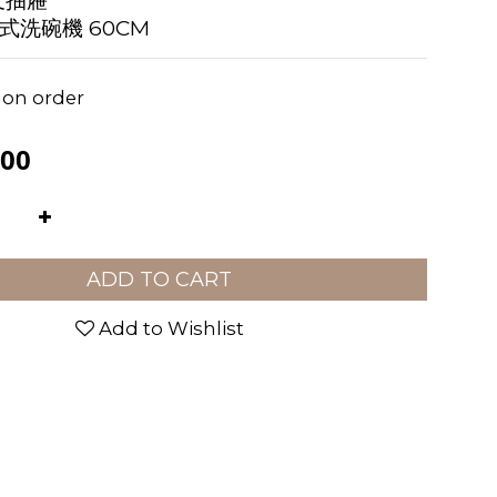
叉抽屜
式洗碗機 60CM
n order
00
ADD TO CART
Add to Wishlist