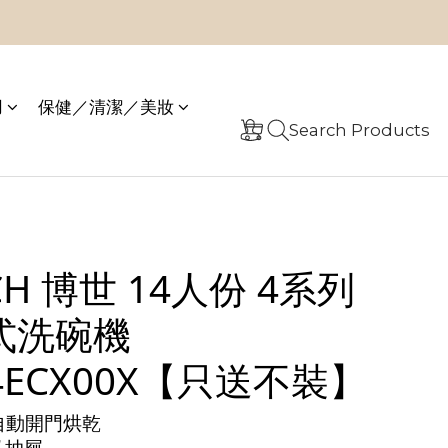
用
保健／清潔／美妝
Search Products
CH 博世 14人份 4系列
式洗碗機
4ECX00X【只送不裝】
+ 自動開門烘乾