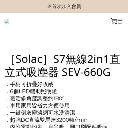
🎉首次加入會員
🎉首次加入會員
🎉即享購物金$300
🎉首次加入會員
［Solac］S7無線2in1直
立式吸塵器 SEV-660G
．手柄可折疊好收納
．6個LED輔助照明燈
．靈活多角度調整約180°
．車用家用皆省力方便使用
．一鍵倒灰塵濾網可水洗清潔
．超強DC直流雙馬達3200轉/min
．內附電動地刷、扁平吸、圓口刷配件吸頭