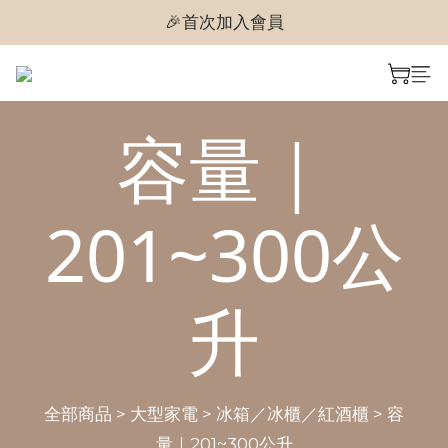
🎉首次加入會員
🎉首次加入會員
🎉即享購物金$300
🎉首次加入會員
容量｜
201~300公
升
全部商品
>
大型家電
>
冰箱／冰櫃／紅酒櫃
>
容
量｜201~300公升