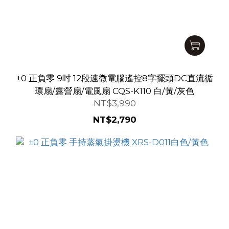
±0 正負零 9吋 12段速微電腦遙控8字擺頭DC直流循
環扇/露營扇/電風扇 CQS-K110 白/黃/灰色
NT$3,990
NT$2,790