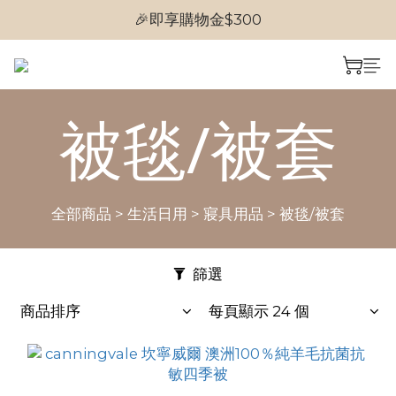
🎉即享購物金$300
🎉首次加入會員
🎉首次加入會員
被毯/被套
全部商品
>
生活日用
>
寢具用品
>
被毯/被套
篩選
商品排序
每頁顯示 24 個