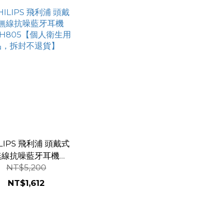
ILIPS 飛利浦 頭戴式
無線抗噪藍牙耳機
NT$5,200
PH805【個人衛生用
品，拆封不退貨】
NT$1,612