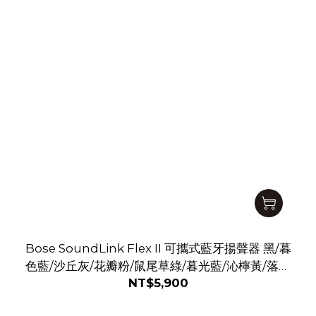
Bose SoundLink Flex II 可攜式藍牙揚聲器 黑/暮
色藍/沙丘灰/花瓣粉/鼠尾草綠/暮光藍/沁檸黃/落日
NT$5,900
暖桃/薄霧灰