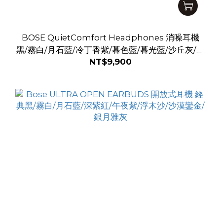
BOSE QuietComfort Headphones 消噪耳機
黑/霧白/月石藍/冷丁香紫/暮色藍/暮光藍/沙丘灰/花
NT$9,900
瓣粉/冰晶藍