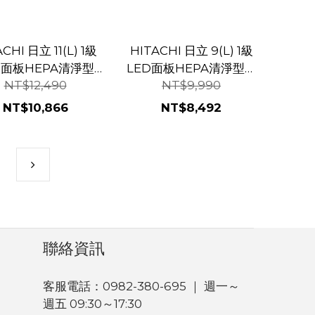
CHI 日立 11(L) 1級
HITACHI 日立 9(L) 1級
D面板HEPA清淨型
LED面板HEPA清淨型除
NT$12,490
NT$9,990
除濕機 RD-220HC
濕機 RD-18FC 榮耀紫
金韻綠
NT$10,866
NT$8,492
聯絡資訊
客服電話：0982-380-695 ｜ 週一～
週五 09:30～17:30