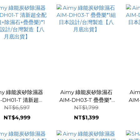
my 綠能炭矽除濕器
Aimy 綠能炭矽除濕石
Ai
M-DH01-T 清新超全
AIM-DH03-T 疊疊樂*1
AIM
NT$6,597
NT$1,799
(整組+除濕石+疊疊
組 日本設計/台灣製造
顆 
*1 日本設計/台灣製造
【八月底出貨】
NT$4,999
NT$1,399
【八月底出貨】