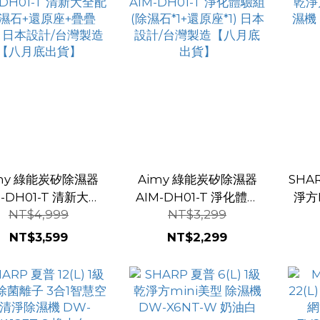
my 綠能炭矽除濕器
Aimy 綠能炭矽除濕器
SHAR
M-DH01-T 清新大全
AIM-DH01-T 淨化體驗
淨方
NT$4,999
NT$3,299
除濕石+還原座+疊疊
組(除濕石*1+還原座*1) 日
機 D
*1 日本設計/台灣製造
本設計/台灣製造【八月
NT$3,599
NT$2,299
【八月底出貨】
底出貨】