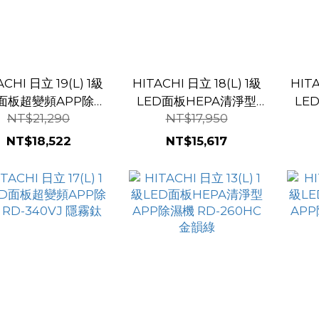
I 日立 19(L) 1級
HITACHI 日立 18(L) 1級
HITA
D面板超變頻APP除濕
LED面板HEPA清淨型
LE
NT$21,290
NT$17,950
RD-380VJ 隱霧鈦
APP除濕機 RD-360HC
APP
金韻綠
NT$18,522
NT$15,617