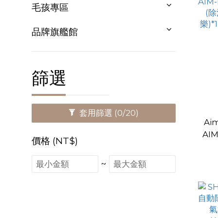
毛孩專區
品牌旗艦館
篩選
套用篩選
(0/20)
Ai
AI
價格 (NT$)
配(
樂)
~