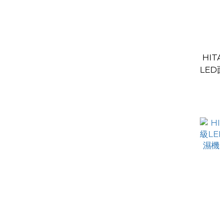
HITACH
LE
機 