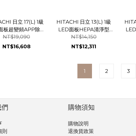
ACHI 日立 17(L) 1級
HITACHI 日立 13(L) 1級
HITA
D面板超變頻APP除濕
LED面板HEPA清淨型
LE
NT$19,090
NT$14,150
RD-340VJ 隱霧鈦
APP除濕機 RD-260HC
APP
金韻綠
NT$16,608
NT$12,311
1
2
3
我們
購物須知
亨
購物說明
細則
退換貨政策