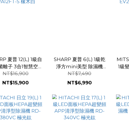
RP 夏普 12(L) 1級自
SHARP 夏普 6(L) 1級乾
MITS
菌離子 3合1智慧空氣
淨方mini美型 除濕機
1級
NT$16,900
NT$7,490
清淨除濕機 DW-
DW-X6NT-W 奶油白
淨除濕
A12FT-S 橡木白
NT$15,900
NT$6,990