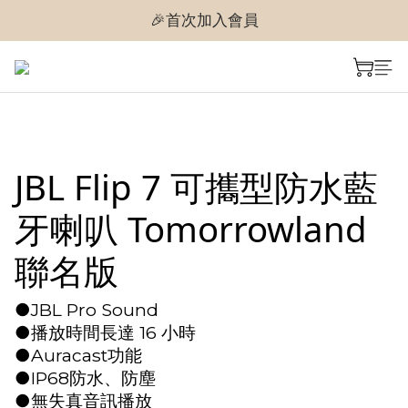
🎉首次加入會員
🎉首次加入會員
🎉即享購物金$300
🎉首次加入會員
JBL Flip 7 可攜型防水藍
牙喇叭 Tomorrowland
聯名版
●JBL Pro Sound
●播放時間長達 16 小時
●Auracast功能
●IP68防水、防塵
●無失真音訊播放