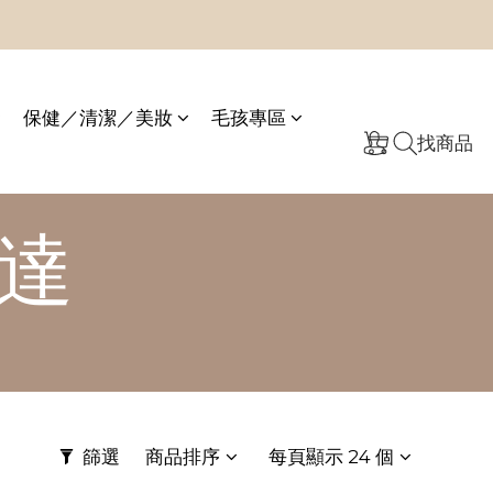
保健／清潔／美妝
毛孩專區
找商品
慕達
篩選
商品排序
每頁顯示 24 個